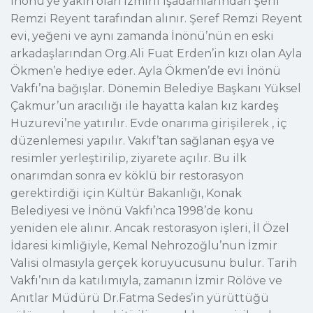
İnönü’ye yakın olan İzmirli işadamlarından Şerif
Remzi Reyent tarafından alınır. Şeref Remzi Reyent
evi, yeğeni ve aynı zamanda İnönü’nün en eski
arkadaşlarından Org.Ali Fuat Erden’in kızı olan Ayla
Ökmen’e hediye eder. Ayla Ökmen’de evi İnönü
Vakfı’na bağışlar. Dönemin Belediye Başkanı Yüksel
Çakmur’un aracılığı ile hayatta kalan kız kardeş
Huzurevi’ne yatırılır. Evde onarıma girişilerek , iç
düzenlemesi yapılır. Vakıf’tan sağlanan eşya ve
resimler yerleştirilip, ziyarete açılır. Bu ilk
onarımdan sonra ev köklü bir restorasyon
gerektirdiği için Kültür Bakanlığı, Konak
Belediyesi ve İnönü Vakfı’nca 1998’de konu
yeniden ele alınır. Ancak restorasyon işleri, İl Özel
İdaresi kimliğiyle, Kemal Nehrozoğlu’nun İzmir
Valisi olmasıyla gerçek koruyucusunu bulur. Tarih
Vakfı’nın da katılımıyla, zamanın İzmir Rölöve ve
Anıtlar Müdürü Dr.Fatma Sedes’in yürüttüğü