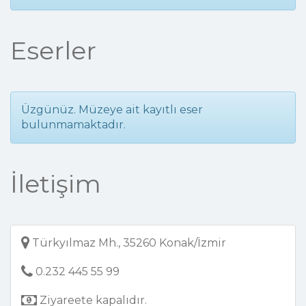
Eserler
Üzgünüz. Müzeye ait kayıtlı eser
bulunmamaktadır.
İletişim
Türkyılmaz Mh., 35260 Konak/İzmir
0.232 445 55 99
Ziyareete kapalıdır.