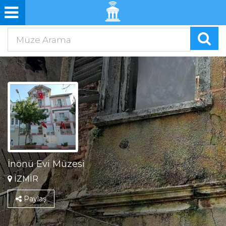
İnönü Evi Müzesi
İZMİR
Paylaş