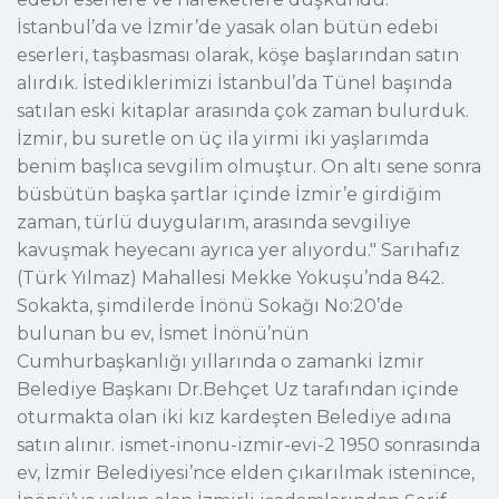
İstanbul’da ve İzmir’de yasak olan bütün edebi
eserleri, taşbasması olarak, köşe başlarından satın
alırdık. İstediklerimizi İstanbul’da Tünel başında
satılan eski kitaplar arasında çok zaman bulurduk.
İzmir, bu suretle on üç ila yirmi iki yaşlarımda
benim başlıca sevgilim olmuştur. On altı sene sonra
büsbütün başka şartlar içinde İzmir’e girdiğim
zaman, türlü duygularım, arasında sevgiliye
kavuşmak heyecanı ayrıca yer alıyordu." Sarıhafız
(Türk Yılmaz) Mahallesi Mekke Yokuşu’nda 842.
Sokakta, şimdilerde İnönü Sokağı No:20’de
bulunan bu ev, İsmet İnönü’nün
Cumhurbaşkanlığı yıllarında o zamanki İzmir
Belediye Başkanı Dr.Behçet Uz tarafından içinde
oturmakta olan iki kız kardeşten Belediye adına
satın alınır. ismet-inonu-izmir-evi-2 1950 sonrasında
ev, İzmir Belediyesi’nce elden çıkarılmak istenince,