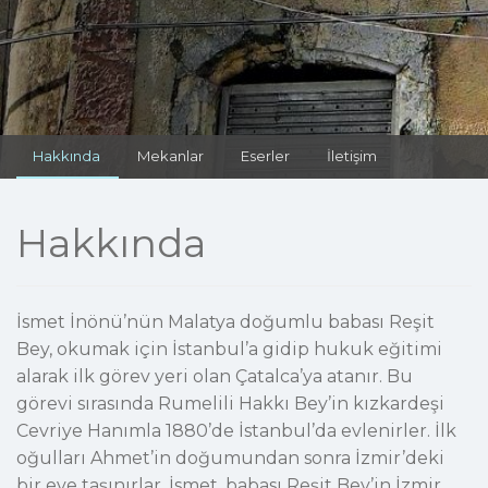
Hakkında
Mekanlar
Eserler
İletişim
Hakkında
İsmet İnönü’nün Malatya doğumlu babası Reşit
Bey, okumak için İstanbul’a gidip hukuk eğitimi
alarak ilk görev yeri olan Çatalca’ya atanır. Bu
görevi sırasında Rumelili Hakkı Bey’in kızkardeşi
Cevriye Hanımla 1880’de İstanbul’da evlenirler. İlk
oğulları Ahmet’in doğumundan sonra İzmir’deki
bir eve taşınırlar. İsmet, babası Reşit Bey’in İzmir