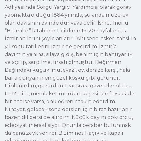
Adliyesi’nde Sorgu Yargıcı Yardımcısı olarak görev
yapmakta olduğu 1884 yılında, şu anda müze-ev
olan dayısının evinde dünyaya gelir. İsmet İnönü
“Hatıralar” kitabının 1. cildinin 19-20. sayfalarında
İzmir anılarını şöyle anlatır: “Altı sene, askeri tahsilin
yıl sonu tatillerini İzmir’de geçirdim. İzmir’e
dayımın yanına, sılaya gidiş, benim için bahtiyarlık
ve açılıp, serpilme, fırsatı olmuştur. Değirmen
Dağındaki küçük, mütevazi, ev, denize karşı, hala
bana dünyanın en güzel köşkü gibi görünür.
Dinlenirdim, gezerdim. Fransızca gazeteler okur –
Le Matin-, memleketimin dört köşesinde fevkalade
bir hadise varsa, onu öğrenir takip ederdim.
Nihayet, gelecek sene dersleri için biraz hazırlanır,
bazen dil dersi de alırdım. Küçük dayım doktordu,
edebiyat meraklısıydı. Onunla beraber bulunmak
da bana zevk verirdi. Bizim nesil, açık ve kapalı
edebi eserlere ve hareketlere düşkündü.