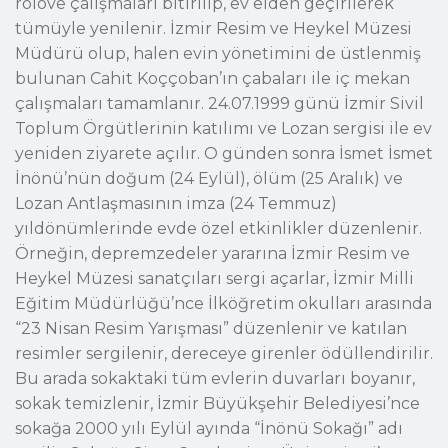
rölöve çalışmaları bitirilip, ev elden geçirilerek
tümüyle yenilenir. İzmir Resim ve Heykel Müzesi
Müdürü olup, halen evin yönetimini de üstlenmiş
bulunan Cahit Koççoban’ın çabaları ile iç mekan
çalışmaları tamamlanır. 24.07.1999 günü İzmir Sivil
Toplum Örgütlerinin katılımı ve Lozan sergisi ile ev
yeniden ziyarete açılır. O günden sonra İsmet İsmet
İnönü’nün doğum (24 Eylül), ölüm (25 Aralık) ve
Lozan Antlaşmasının imza (24 Temmuz)
yıldönümlerinde evde özel etkinlikler düzenlenir.
Örneğin, depremzedeler yararına İzmir Resim ve
Heykel Müzesi sanatçıları sergi açarlar, İzmir Milli
Eğitim Müdürlüğü’nce İlköğretim okulları arasında
“23 Nisan Resim Yarışması” düzenlenir ve katılan
resimler sergilenir, dereceye girenler ödüllendirilir.
Bu arada sokaktaki tüm evlerin duvarları boyanır,
sokak temizlenir, İzmir Büyükşehir Belediyesi’nce
sokağa 2000 yılı Eylül ayında “İnönü Sokağı” adı