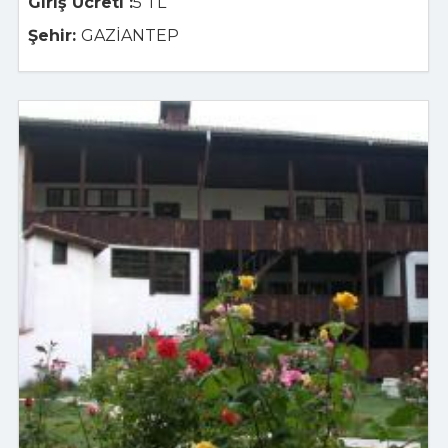
Giriş Ücreti :
5 TL
Şehir:
GAZİANTEP